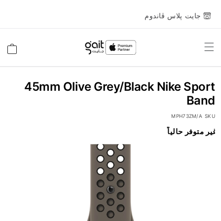
جايت پلاس ڤاندوم
Toggle
السلة
Nav
45mm Olive Grey/Black Nike Sport
Band
MPH73ZM/A
SKU
انتقل
غير متوفر حالياً
إلى
النهاية
معرض
الصور