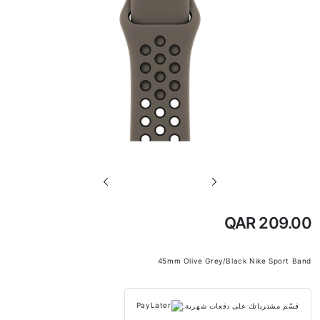
تخطي
إلى
بداية
QAR 209.00
معرض
الصور
45mm Olive Grey/Black Nike Sport Band
قسّم مشترياتك على دفعات شهرية.