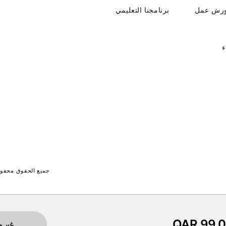
ورش عمل
برنامجنا التعليمي
ء
جميع الحقوق محفوظة لـ جايت 
QAR 99.
غير م