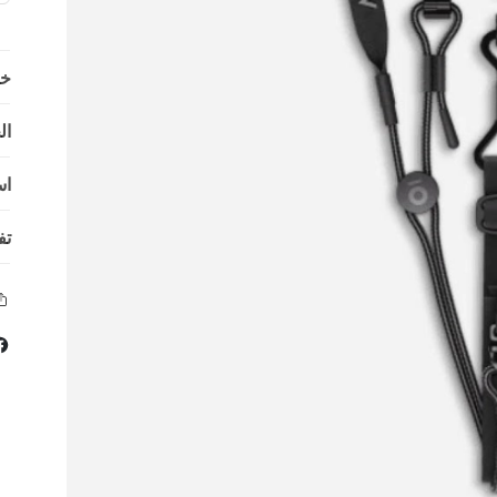
خي
ال
اس
تف