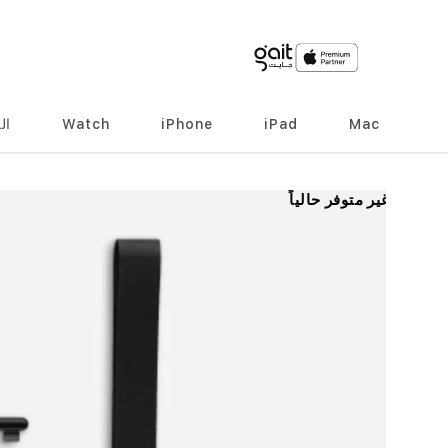
Mac
iPad
iPhone
Watch
ال
انتقل
غير متوفر حالياً
إلى
النهاية
معرض
الصور