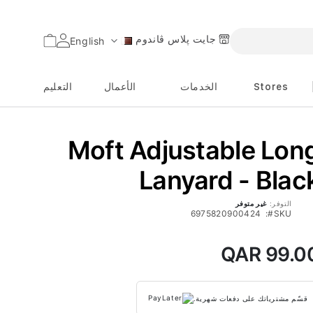
جايت پلاس ڤاندوم
السلة
English
اللغة
Stores
الخدمات
الأعمال
التعليم
Moft Adjustable Lon
Lanyard - Blac
التوفر:
غير متوفر
6975820900424
SKU
QAR 99.0
قسّم مشترياتك على دفعات شهرية.