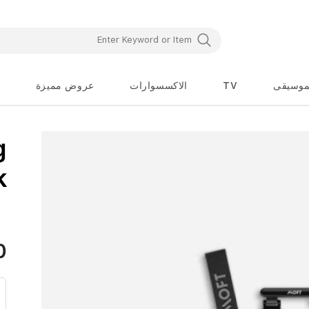
موسيقى
TV
الاكسسوارات
عروض مميزة
تخطي
g
إلى
بداية
معرض
k
الصور
0