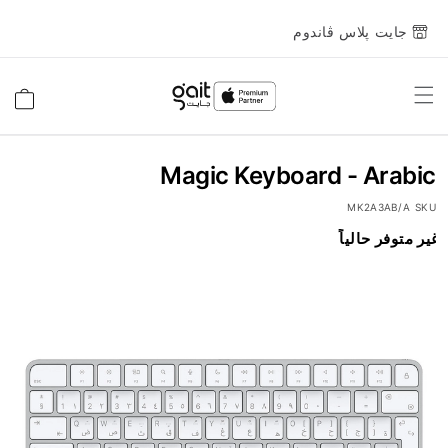
جايت پلاس ڤاندوم
Toggle
السلة
Nav
Magic Keyboard - Arabic
MK2A3AB/A
SKU
انتقل
غير متوفر حالياً
إلى
النهاية
معرض
الصور