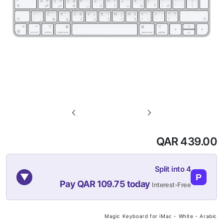
تخطي
إلى
بداية
QAR 439.00
معرض
الصور
Split into 4
▼
P
Pay QAR 109.75 today
Interest-Free
10-NOV
10-OCT
10-SEP
10-AUG
Magic Keyboard for iMac - White - Arabic