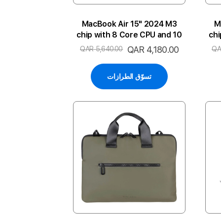
MacBook Air 15" 2024 M3
M
chip with 8 Core CPU and 10
chi
Core GPU 8GB 512SSD 2P-ST
Cor
السعر
QAR 4,180.00
QAR 5,640.00
QA
ENG
الخاص
تسوّق الطرازات