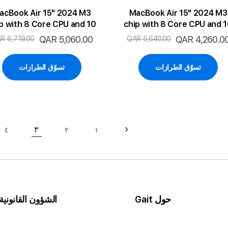
acBook Air 15" 2024 M3
MacBook Air 15" 2024 M3
p with 8 Core CPU and 10
chip with 8 Core CPU and 
e GPU 16GB 512SSD 2P-SL
Core GPU 8GB 512SSD 2P-
لسعر
QAR 4,260.0
السعر
QAR 5,060.00
R 6,719.00
QAR 5,640.00
ENG
ENG
لخاص
الخاص
تسوّق الطرازات
تسوّق الطرازات
حقيبة
٣
٤
٢
١
حقيبة
السابق
حقيبة
حقيبة
حقي
حاليا انت ت
حول Gait
الشؤون القانونية