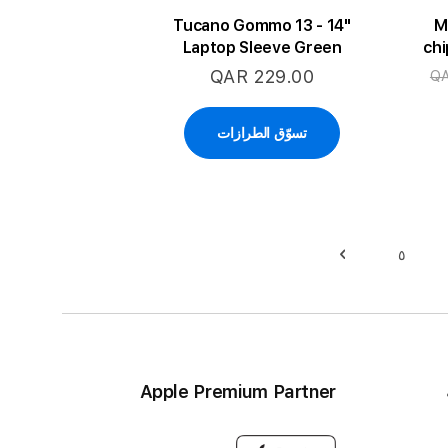
Tucano Gommo 13 - 14"
M
Laptop Sleeve Green
chi
Cor
QAR 229.00
QA
تسوّق الطرازات
٥
بة
قرأ الصفحة
حقيبة
حقيبة
التالي
Apple Premium Partner