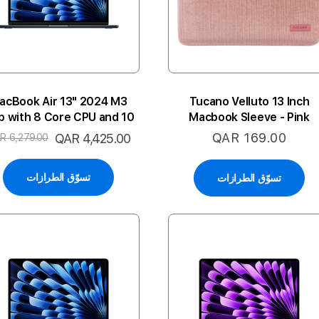
acBook Air 13" 2024 M3
Tucano Velluto 13 Inch
p with 8 Core CPU and 10
Macbook Sleeve - Pink
 GPU 24GB 512SSD 2P-
QAR 169.00
السعر
QAR 4,425.00
R 6,279.00
MN ARA
الخاص
تسوّق الطرازات
تسوّق الطرازات