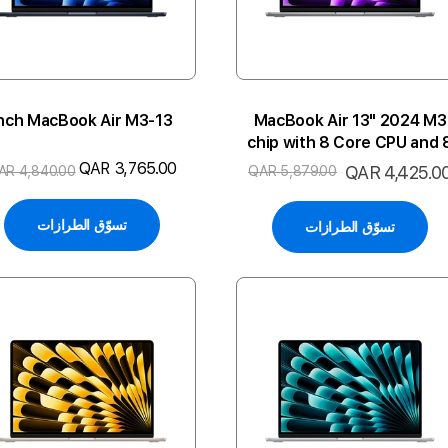
13-inch MacBook Air M3
MacBook Air 13" 2024 M3
chip with 8 Core CPU and 
Core GPU 16GB 512SSD 2P
QAR 3,765.00
لسعر
QAR 4,425.0
QAR 5,879.00
AR 4,840.00
SG ENG
لخاص
تسوّق الطرازات
تسوّق الطرازات