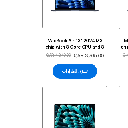
MacBook Air 13" 2024 M3
M
chip with 8 Core CPU and 8
chi
Core GPU 8GB 512SSD 2P-MN
Core
السعر
QAR 3,765.00
QAR 4,840.00
QA
ARA
الخاص
تسوّق الطرازات