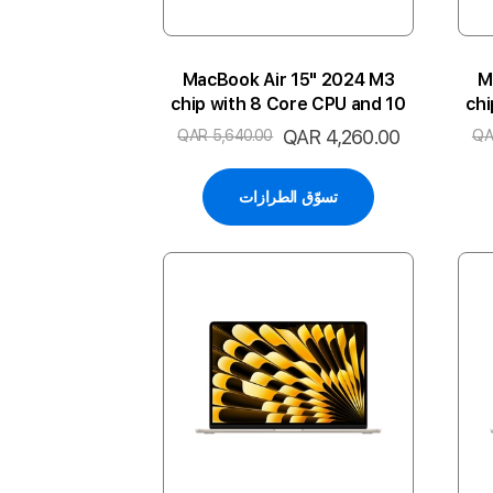
MacBook Air 15" 2024 M3
M
chip with 8 Core CPU and 10
chi
Core GPU 8GB 512SSD 2P-SG
Cor
السعر
QAR 4,260.00
QAR 5,640.00
QA
ARA
الخاص
تسوّق الطرازات