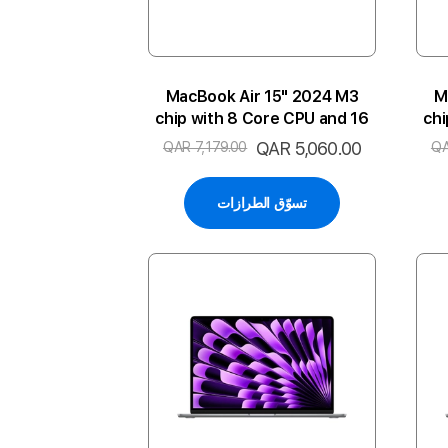
MacBook Air 15" 2024 M3
M
chip with 8 Core CPU and 16
chi
Core GPU 24GB 512SSD 2P-
Core
السعر
QAR 5,060.00
QAR 7,179.00
QA
ST ENG
الخاص
تسوّق الطرازات