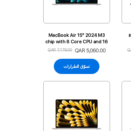
MacBook Air 15" 2024 M3
chip with 8 Core CPU and 16
Core GPU 24GB 512SSD 2P-
السعر
QAR 5,060.00
QAR 7,179.00
Q
SL ARA
الخاص
تسوّق الطرازات