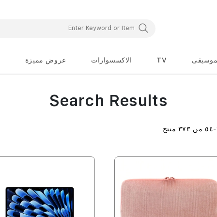
موسيقى
TV
الاكسسوارات
عروض مميزة
Search Results
-
٥٤
من
٣٧٣
منتج