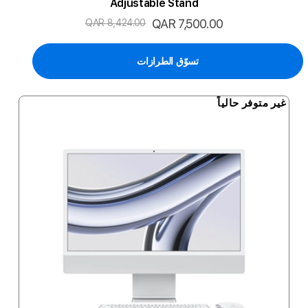
Adjustable Stand
السعر
QAR 7,500.00
QAR 8,424.00
الخاص
تسوّق الطرازات
غير متوفر حالياً