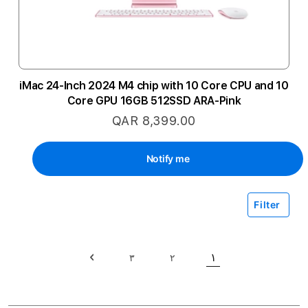
iMac 24-Inch 2024 M4 chip with 10 Core CPU and 10
Core GPU 16GB 512SSD ARA-Pink
QAR 8,399.00
Notify me
Filter
حقيبة
١
٣
٢
حقيبة
حاليا انت تقرأ الصفحة
حقيبة
حقيبة
التالي