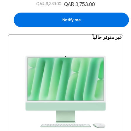
السعر
QAR 3,753.00
QAR 6,339.00
الخاص
Notify me
غير متوفر حالياً