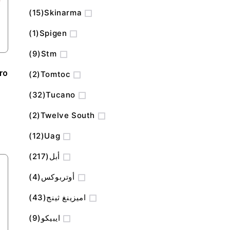
المنتج
15
Skinarma
منتج
1
Spigen
المنتج
9
Stm
ro
المنتج
2
Tomtoc
المنتج
32
Tucano
المنتج
2
Twelve South
المنتج
12
Uag
المنتج
أبل
217
المنتج
أوتربوكس
4
المنتج
اميزينغ ثينج
43
المنتج
ايبيكو
9