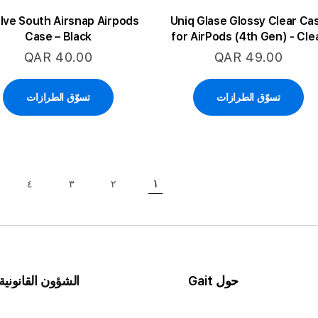
lve South Airsnap Airpods
Uniq Glase Glossy Clear Ca
Case – Black
for AirPods (4th Gen) - Cle
QAR 40.00
QAR 49.00
تسوّق الطرازات
تسوّق الطرازات
حقيبة
١
٤
٣
٢
حقيبة
حاليا انت تقرأ الصفحة
حقيبة
حقيبة
حول Gait
الشؤون القانونية