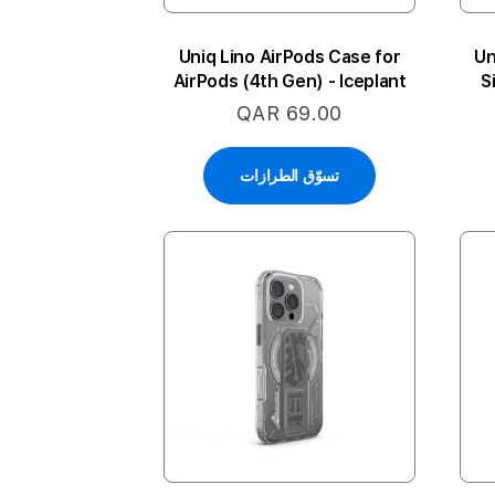
Uniq Lino AirPods Case for
Un
AirPods (4th Gen) - Iceplant
S
Green
QAR 69.00
تسوّق الطرازات