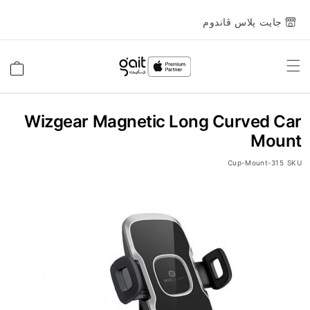
جايت پلاس ڤاندوم
Toggle
السلة
Nav
Wizgear Magnetic Long Curved Car
Mount
Cup-Mount-315
SKU
انتقل
إلى
النهاية
معرض
الصور