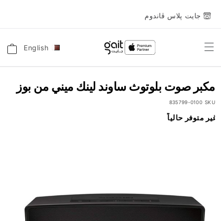
جايت پلاس ڤاندوم
English
اللغة
Toggle
السلة
Nav
مكبر صوت بلوتوث ساوند لينك ميني من بوز
835799-0100
SKU
انتقل
غير متوفر حالياً
إلى
النهاية
معرض
الصور