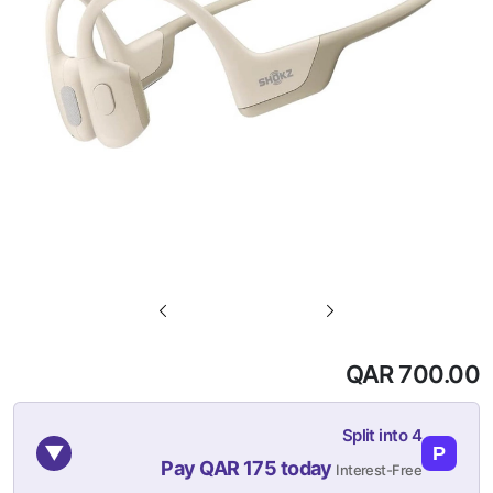
تخطي
إلى
بداية
QAR 700.00
معرض
الصور
Split into 4
▼
P
Pay QAR 175 today
Interest-Free