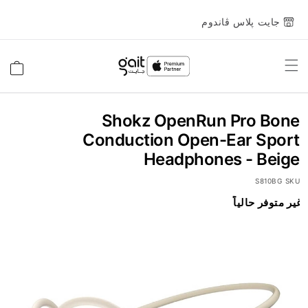
جايت پلاس ڤاندوم
Toggle
السلة
Nav
Shokz OpenRun Pro Bone
Conduction Open-Ear Sport
Headphones - Beige
S810BG
SKU
انتقل
غير متوفر حالياً
إلى
النهاية
معرض
الصور