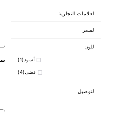
العلامات التجارية
السعر
اللون
منتج
أسود
1
سبا
المنتج
فضي
4
التوصيل