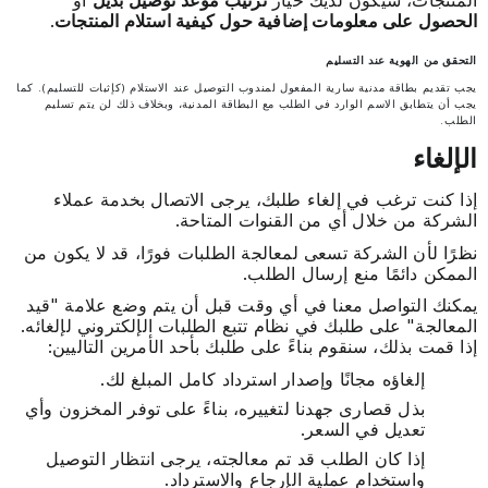
المنتجات، سيكون لديك خيار
ترتيب موعد توصيل بديل
أو
الحصول على معلومات إضافية حول كيفية استلام المنتجات
.
التحقق من الهوية عند التسليم
يجب تقديم بطاقة مدنية سارية المفعول لمندوب التوصيل عند الاستلام (كإثبات للتسليم). كما
يجب أن يتطابق الاسم الوارد في الطلب مع البطاقة المدنية، وبخلاف ذلك لن يتم تسليم
الطلب.
الإلغاء
إذا كنت ترغب في إلغاء طلبك، يرجى الاتصال بخدمة عملاء
الشركة من خلال أي من القنوات المتاحة.
نظرًا لأن الشركة تسعى لمعالجة الطلبات فورًا، قد لا يكون من
الممكن دائمًا منع إرسال الطلب.
يمكنك التواصل معنا في أي وقت قبل أن يتم وضع علامة "قيد
المعالجة" على طلبك في نظام تتبع الطلبات الإلكتروني لإلغائه.
إذا قمت بذلك، سنقوم بناءً على طلبك بأحد الأمرين التاليين:
إلغاؤه مجانًا وإصدار استرداد كامل المبلغ لك.
بذل قصارى جهدنا لتغييره، بناءً على توفر المخزون وأي
تعديل في السعر.
إذا كان الطلب قد تم معالجته، يرجى انتظار التوصيل
واستخدام عملية الإرجاع والاسترداد.