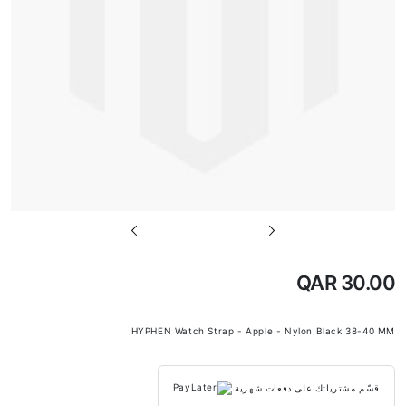
تخطي
إلى
بداية
QAR 30.00
معرض
الصور
HYPHEN Watch Strap - Apple - Nylon Black 38-40 MM
قسّم مشترياتك على دفعات شهرية.