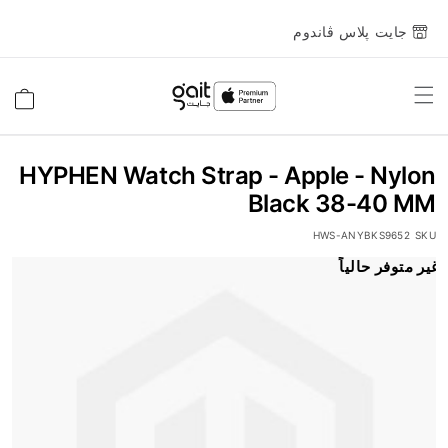
جايت پلاس ڤاندوم
Toggle
السلة
Nav
HYPHEN Watch Strap - Apple - Nylon
Black 38-40 MM
HWS-ANYBKS9652
SKU
انتقل
غير متوفر حالياً
إلى
النهاية
معرض
الصور