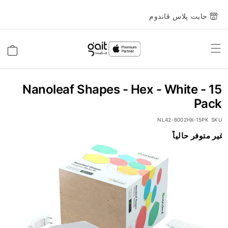
جايت پلاس ڤاندوم
Toggle
السلة
Nav
Nanoleaf Shapes - Hex - White - 15
Pack
NL42-6002HX-15PK
SKU
انتقل
غير متوفر حالياً
إلى
النهاية
معرض
الصور