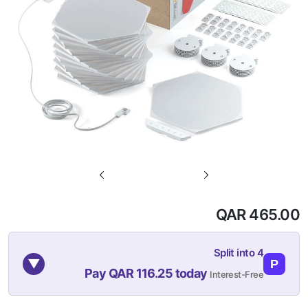
تخطي
إلى
بداية
QAR 465.00
معرض
الصور
Split into 4
▼
P
Pay QAR 116.25 today
Interest-Free