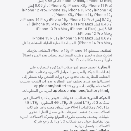
(iPhone 13 mini وiPhone 12 mini)، أو 5.85 إنش
(iPhone 11 Pro وiPhone XS وiPhone X)، أو 6.06 إنش
(‏‏iPhone 14 وiPhone 13 Pro وiPhone 13 وiPhone 12 Pro
وiPhone 12 وiPhone 11 وiPhone XR)،
أو 6.12 إنش (iPhone 15 Pro وiPhone 15 وiPhone 14 Pro)،
أو 6.46 إنش (iPhone 11 Pro Max‏ وiPhone XS Max)، أو
6.68 إنش (iPhone 14 Plus وiPhone 13 Pro Max
وiPhone 12 Pro Max)،
أو 6.69 إنش (iPhone 15 Pro Max وiPhone 15 Plus
وiPhone 14 Pro Max). المساحة الفعلية القابلة للمشاهدة أقل.
السلامة:
يستطيع iPhone 14 وiPhone 15 اكتشاف تعرّضك
لحادث سيارة خطير وطلب المساعدة. تتطلب هذه الميزة اتصالاً
خلوياً أو خدمة مكالمات Wi‑Fi.‏
البطارية:
تعتمد جميع المواصفات المذكورة للبطارية على
إعدادات الشبكة والعديد من العوامل الأخرى، وتختلف النتائج
الفعلية. للبطارية عدد محدود من دورات الشحن وقد تضطر إلى
استبدالها بعد فترة. يختلف عمر البطارية ودورات الشحن بحسب
الاستخدام والإعدادات. راجع
apple.com/batteries
و
apple.com/iphone/battery.html
لمزيد من المعلومات.
الشبكة الخلوية:
تتطلب باقة بيانات. تتوفر إمكانية الاتصال عبر
شبكات 5G، وGigabit LTE، و4G LTE المطورة، و4G LTE،
وVoLTE، ومكالمات Wi‑Fi في أسواق معينة وعبر شركات
اتصالات محددة. تعتمد السرعات على معدل النقل النظري
للبيانات وتختلف بحسب ظروف الموقع وشركة الاتصالات. لمزيد
من التفاصيل حول دعم شبكات 5G وLTE، راجع شركة
الاتصالات، وتفضل بزيارة
apple.com/iphone/cellular‏