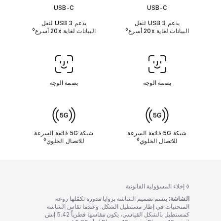
ل
ا
USB-C‏
USB-C‏
ت
ص
يدعم USB 3 لنقل
يدعم USB 3 لنقل
◊
◊
ا
البيانات لغاية 20x أسرع
البيانات لغاية 20x أسرع
Refer to legal disclaimers ‏
 disclaimers
ل
ب
ص
م
ة
بصمة الوجه‏
بصمة الوجه‏
ا
ل
و
ا
ج
ل
ه
/
ش
ب
ب
شبكة 5G فائقة السرعة
شبكة 5G فائقة السرعة
◊
◊
ك
ص
للاتصال الخلوي
Refer to legal disclaimers‏
للاتصال الخلوي
gal disclaimers
ة
م
ا
ة
ا
ل
ل
خ
إ
ل
و
ص
◊
إخلاء المسؤولية القانونية
ب
ي
الشاشة:
يتسم تصميم الشاشة بزوايا مدورة تكمّلها روعة
ع
ة
المنحنيات في إطار مستطيل الشكل. وعندما تقاس الشاشة
كمستطيل بالشكل القياسي، يكون مقاسها قطرياً 5.42 إنش