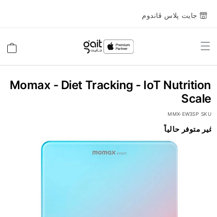
جايت پلاس ڤاندوم
Toggle
السلة
Nav
Momax - Diet Tracking - IoT Nutrition
Scale
MMX-EW3SP
SKU
انتقل
غير متوفر حالياً
إلى
النهاية
معرض
الصور