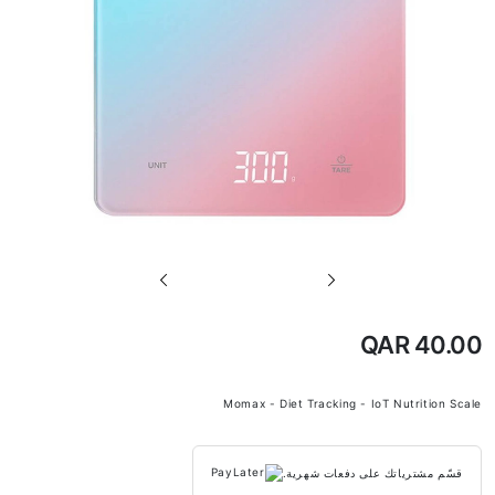
تخطي
إلى
بداية
QAR 40.00
معرض
الصور
Momax - Diet Tracking - IoT Nutrition Scale
قسّم مشترياتك على دفعات شهرية.