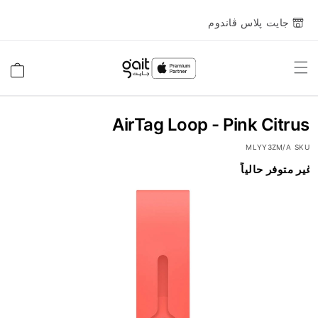
جايت پلاس ڤاندوم
Toggle
السلة
Nav
AirTag Loop - Pink Citrus
MLYY3ZM/A
SKU
انتقل
غير متوفر حالياً
إلى
النهاية
معرض
الصور