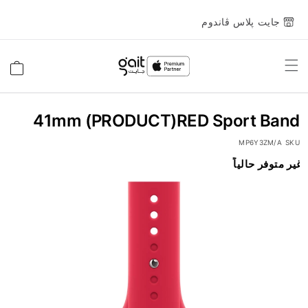
جايت پلاس ڤاندوم
Toggle
السلة
Nav
41mm (PRODUCT)RED Sport Band
MP6Y3ZM/A
SKU
انتقل
غير متوفر حالياً
إلى
النهاية
معرض
الصور