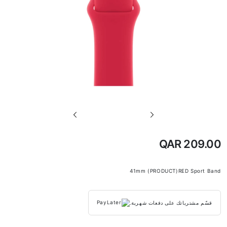
تخطي
إلى
بداية
QAR 209.00
معرض
الصور
41mm (PRODUCT)RED Sport Band
قسّم مشترياتك على دفعات شهرية.