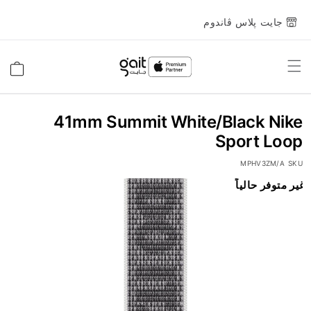
جايت پلاس ڤاندوم
Toggle
السلة
Nav
41mm Summit White/Black Nike
Sport Loop
MPHV3ZM/A
SKU
انتقل
غير متوفر حالياً
إلى
النهاية
معرض
الصور