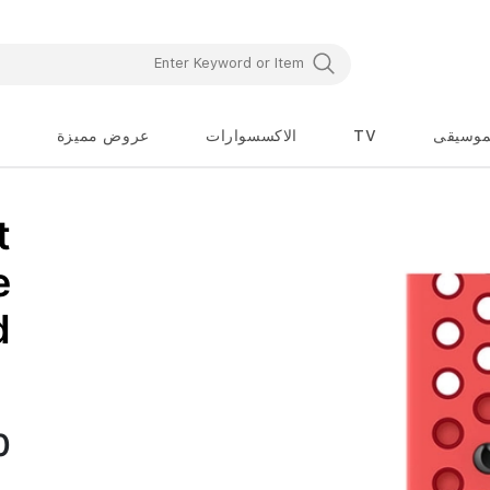
موسيقى
TV
الاكسسوارات
عروض مميزة
تخطي
t
إلى
بداية
معرض
e
الصور
d
0