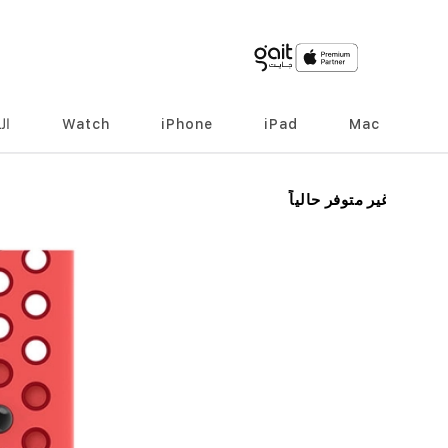
Mac
iPad
iPhone
Watch
ال
انتقل
غير متوفر حالياً
إلى
النهاية
معرض
الصور