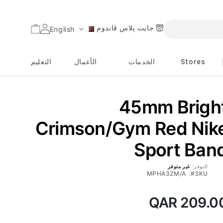
جايت پلاس ڤاندوم
السلة
English
اللغة
Stores
الخدمات
الأعمال
التعليم
45mm Brigh
Crimson/Gym Red Nik
Sport Ban
التوفر:
غير متوفر
MPHA3ZM/A
SKU
QAR 209.0