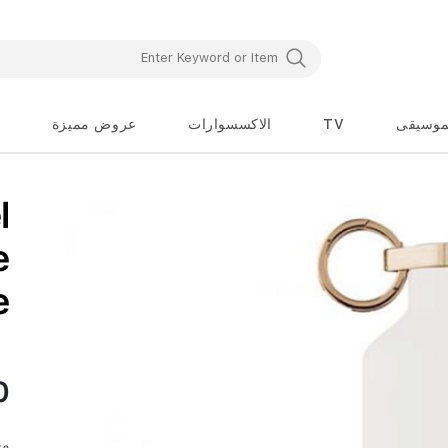
موسيقى
TV
الاكسسوارات
عروض مميزة
تخطي
l
إلى
بداية
معرض
e
الصور
e
0
te