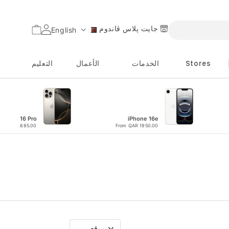
جايت پلاس ڤاندوم
السلة
English
اللغة
Stores
الخدمات
الأعمال
التعليم
iPhone 16 Pro
iPhone 16e
om QAR 3885.00
From QAR 1950.00