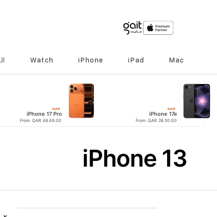
Mac
iPad
iPhone
Watch
ال
جديد
جديد
iPhone 17 Pro
iPhone 17e
From QAR 4649.00
From QAR 2630.00
iPhone 13
٢
ع