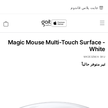
جايت پلاس ڤاندوم
Toggle
السلة
Nav
Magic Mouse Multi-Touch Surface -
White
MK2E3ZM/A
SKU
انتقل
غير متوفر حالياً
إلى
النهاية
معرض
الصور