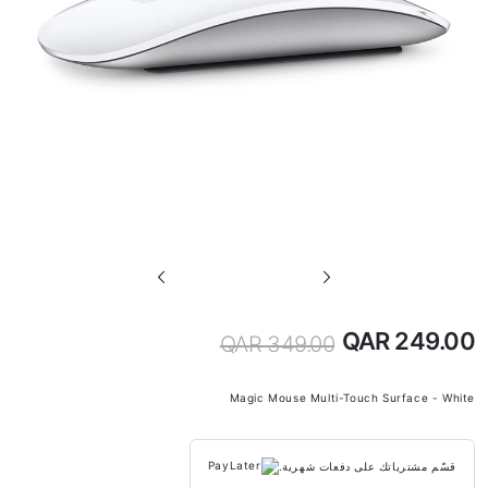
تخطي
إلى
بداية
QAR 249.00
QAR 349.00
السعر
معرض
الصور
الخاص
Magic Mouse Multi-Touch Surface - White
قسّم مشترياتك على دفعات شهرية.