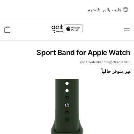
جايت پلاس ڤاندوم
Toggle
السلة
Nav
Sport Band for Apple Watch
conf-watchband-sportband
SKU
انتقل
غير متوفر حالياً
إلى
النهاية
معرض
الصور