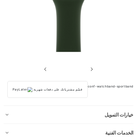
تخطي
إلى
بداية
conf-watchband-sportband
معرض
قسّم مشترياتك على دفعات شهرية.
الصور
خيارات التمويل
الخدمات الفنية