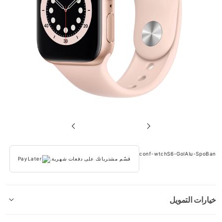
تخطي
إلى
بداية
conf-wtchS6-GolAlu-SpoBan
معرض
قسّم مشترياتك على دفعات شهرية.
الصور
خيارات التمويل