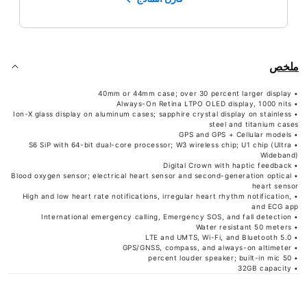
ملخص
• 40mm or 44mm case; over 30 percent larger display
• Always-On Retina LTPO OLED display, 1000 nits
• Ion-X glass display on aluminum cases; sapphire crystal display on stainless
steel and titanium cases
• GPS and GPS + Cellular models
• S6 SiP with 64-bit dual-core processor; W3 wireless chip; U1 chip (Ultra
Wideband)
• Digital Crown with haptic feedback
• Blood oxygen sensor; electrical heart sensor and second-generation optical
heart sensor
• High and low heart rate notifications, irregular heart rhythm notification,
and ECG app
• International emergency calling, Emergency SOS, and fall detection
• Water resistant 50 meters
• LTE and UMTS, Wi-Fi, and Bluetooth 5.0
• GPS/GNSS, compass, and always-on altimeter
• 50 percent louder speaker; built-in mic
• 32GB capacity