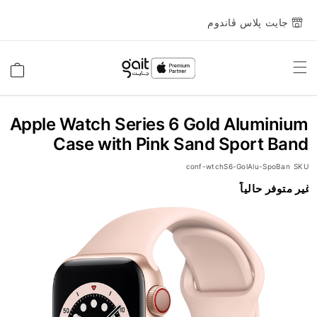
جايت پلاس ڤاندوم
Toggle
السلة
Nav
Apple Watch Series 6 Gold Aluminium
Case with Pink Sand Sport Band
conf-wtchS6-GolAlu-SpoBan
SKU
انتقل
غير متوفر حالياً
إلى
النهاية
معرض
الصور