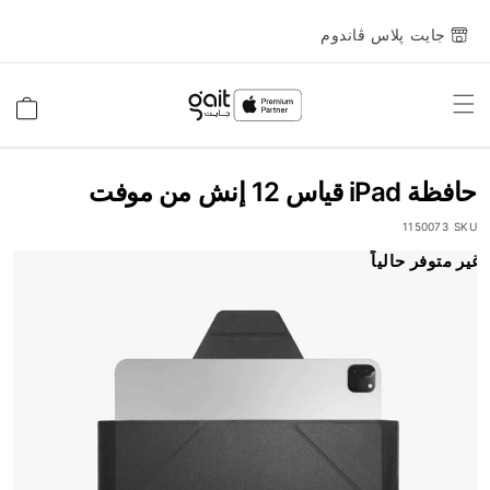
جايت پلاس ڤاندوم
Toggle
السلة
Nav
حافظة iPad قياس 12 إنش من موفت
1150073
SKU
انتقل
غير متوفر حالياً
إلى
النهاية
معرض
الصور