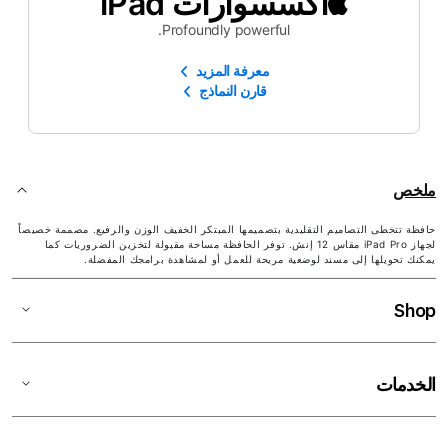
اكسسوارات iPad
Profoundly powerful.
معرفة المزيد
قارن النماذج
ملخص
حافظة تتخطى التصاميم التقليدية بتصميمها المبتكر الخفيف الوزن والرفيع. مصممة خصيصاً
لجهاز iPad Pro مقاس 12 إنش. توفر الحافظة مساحة مقبولة لتخزين الضروريات كما
يمكنك تحويلها إلى مسند لوضعية مريحة للعمل أو لمشاهدة برامجك المفضلة.
Shop
الخدمات