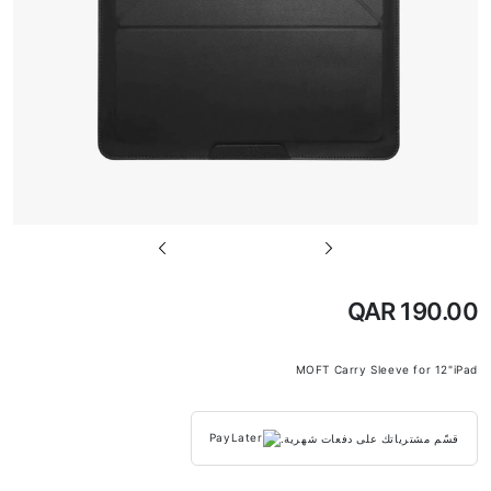
تخطي
إلى
بداية
QAR 190.00
معرض
الصور
MOFT Carry Sleeve for 12"iPad
قسّم مشترياتك على دفعات شهرية.